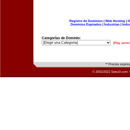
Registro de Dominios
|
Web Hosting
|
D
Dominios Expirados
|
Industrias
|
Indu
Categorías de Dominio:
[Pág. princi
** Precios expre
© 2002/2022 Solo10.com