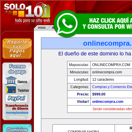
onlinecompra
El dueño de este dominio lo ha
Mayusculas:
ONLINECOMPRA.COM
Minusculas:
onlinecompra.com
Longitud:
12 caracteres
Categorias:
Compras y Comercio Ele
Precio:
$999.00
Visitar!
onlinecompra.com
Serán consideradas ofer
R