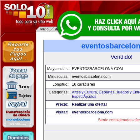
eventosbarcelo
Vendido!
Mayusculas:
EVENTOSBARCELONA.COM
Minusculas:
eventosbarcelona.com
Longitud:
16 caracteres
Categorias:
Artes y Cultura
,
Deportes
,
Juegos y Entr
EspectÃ¡culos
Precio:
Realizar una oferta!
Visitar!
eventosbarcelona.com
Serán consideradas ofer