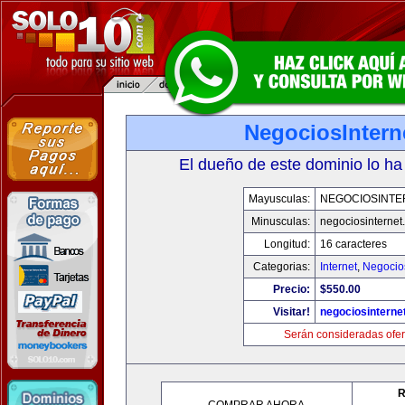
NegociosIntern
El dueño de este dominio lo ha
Mayusculas:
NEGOCIOSINTE
Minusculas:
negociosinternet.
Longitud:
16 caracteres
Categorias:
Internet
,
Negocio
Precio:
$550.00
Visitar!
negociosinternet
Serán consideradas ofer
R