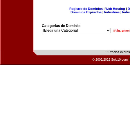
Registro de Dominios
|
Web Hosting
|
D
Dominios Expirados
|
Industrias
|
Indu
Categorías de Dominio:
[Pág. princi
** Precios expre
© 2002/2022 Solo10.com