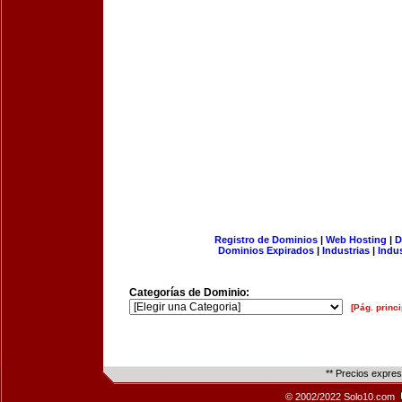
Registro de Dominios
|
Web Hosting
|
D
Dominios Expirados
|
Industrias
|
Indu
Categorías de Dominio:
[Pág. princi
** Precios expre
© 2002/2022 Solo10.com