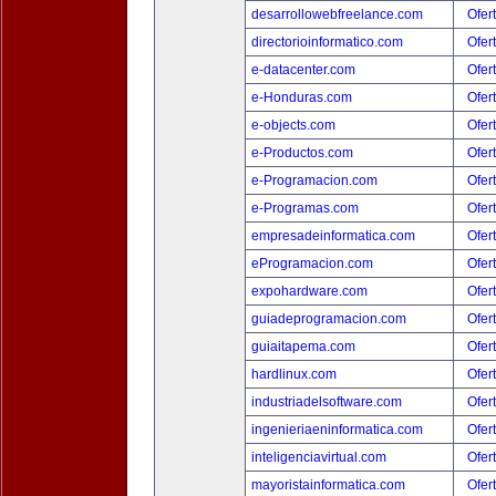
desarrollowebfreelance.com
Ofer
directorioinformatico.com
Ofer
e-datacenter.com
Ofer
e-Honduras.com
Ofer
e-objects.com
Ofer
e-Productos.com
Ofer
e-Programacion.com
Ofer
e-Programas.com
Ofer
empresadeinformatica.com
Ofer
eProgramacion.com
Ofer
expohardware.com
Ofer
guiadeprogramacion.com
Ofer
guiaitapema.com
Ofer
hardlinux.com
Ofer
industriadelsoftware.com
Ofer
ingenieriaeninformatica.com
Ofer
inteligenciavirtual.com
Ofer
mayoristainformatica.com
Ofer