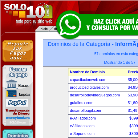
Dominios de la Categoría -
InformÃ¡
57 dominios en esta categ
Mostrando 1 de 57
Nombre de Dominio
Preci
capacitacionweb.com
$5,00
productosdigitales.com
$4,95
desarrollodevideojuegos.com
$3,90
guialinux.com
$1,80
desarrolloagil.com
$1,49
e-Afiliados.com
$899
eAfiliados.com
$899
e-Soporte.com
$800