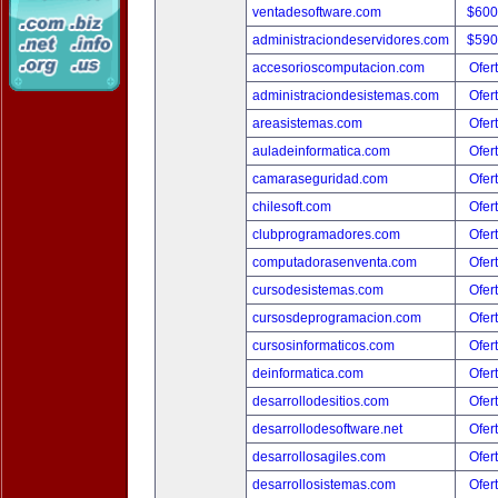
ventadesoftware.com
$600
administraciondeservidores.com
$590
accesorioscomputacion.com
Ofer
administraciondesistemas.com
Ofer
areasistemas.com
Ofer
auladeinformatica.com
Ofer
camaraseguridad.com
Ofer
chilesoft.com
Ofer
clubprogramadores.com
Ofer
computadorasenventa.com
Ofer
cursodesistemas.com
Ofer
cursosdeprogramacion.com
Ofer
cursosinformaticos.com
Ofer
deinformatica.com
Ofer
desarrollodesitios.com
Ofer
desarrollodesoftware.net
Ofer
desarrollosagiles.com
Ofer
desarrollosistemas.com
Ofer