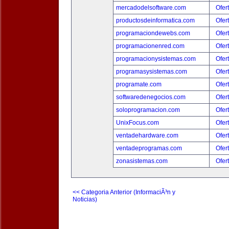
mercadodelsoftware.com
Ofer
productosdeinformatica.com
Ofer
programaciondewebs.com
Ofer
programacionenred.com
Ofer
programacionysistemas.com
Ofer
programasysistemas.com
Ofer
programate.com
Ofer
softwaredenegocios.com
Ofer
soloprogramacion.com
Ofer
UnixFocus.com
Ofer
ventadehardware.com
Ofer
ventadeprogramas.com
Ofer
zonasistemas.com
Ofer
<< Categoria Anterior (InformaciÃ³n y
Noticias)